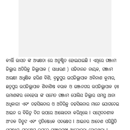
କୀର୍ତ୍ତି ଭାସନ ଙ୍କ ଅଧ୍ୟକ୍ଷତା ରେ ଅନୁଷ୍ଠିତ ହୋଇଯାଇଛି l ଏଥିରେ ଗଞ୍ଜାମ
ଜିଲ୍ଲାର ଅତିରିକ୍ତ ଜିଲ୍ଲାପାଳ ( ସାଧାରଣ ) ସଚ୍ଚିଦାନନ୍ଦ ନାୟକ, ଗଞ୍ଜାମ
ଆରକ୍ଷୀ ଅଧିକ୍ଷିକ ହରିଶ ବିଶି, ବ୍ରହ୍ମପୁର ଉପଜିଲ୍ଲାପାଳ ଅବିନାଶ କୁମାର,
ଛତ୍ରପୁର ଉପଜିଲ୍ଲାପାଳ ଶିବାଶିଷ ବରାଳ ଓ ଭଞ୍ଜନଗର ଉପଜିଲ୍ଲାପାଳ ଡ଼ଃ
ଉମାଶଙ୍କର ବେହେରା ଙ୍କ ସମେତ ଗଞ୍ଜାମ ପୋଲିସ ଜିଲ୍ଲାର ସମସ୍ତ ଥାନା
ଅଧିକାରୀ ଏବଂ ତହସିଲଦାର ଓ ଅତିରିକ୍ତ ତହସିଲଦାର ମାନେ ଯୋଗଦେଇ
ଆଇନ ର ବିଭିନ୍ନ ଦିଗ ଉପରେ ଆଲୋଚନା କରିଥିଲେ l ସମ୍ବେଦନଶୀଳ
ଅଂଚଳ ଚିନ୍ହଟ ଏବଂ ପ୍ରତିଷେଧକ ପଦକ୍ଷେପ l ଆଇନର ଆଦେଶ ପରିସ୍ଥିତି