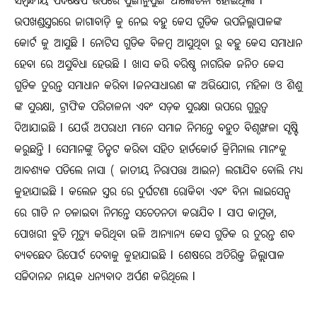
ସମ୍ବନ୍ଧୀୟ ପଦକ୍ଷେପ ଉପରେ ପୁଙ୍ଖାନୁପୁଙ୍ଖ ଆଲୋଚନା ହୋଇଥିଲା l
ଉପଖଣ୍ଡସ୍ତରରେ ଜାଗାବାଡ଼ି କୁ ନେଇ ବହୁ କେସ ଗୁଡିକ ଉପଜିଲ୍ଲାପାଳଙ୍କ
କୋର୍ଟ କୁ ଆସୁଛି l ନୋଟିସ ଗୁଡିକ ବିଳମ୍ୱ ଆସୁଥିବା ରୁ ବହୁ କେସ ସମାଧାନ
ହେବା ରେ ଅସୁବିଧା ହେଉଛି l ଖାସ କରି ବରିଷ୍ଠ ନାଗରିକ ଜନିତ କେସ
ଗୁଡିକ ତୁରନ୍ତ ସମାଧାନ କରିବା lଜନସାଧାରଣ ଙ୍କ ଅଭିଯୋଗ, ମହିଳା ଓ ଶିଶୁ
ଙ୍କ ସୁରକ୍ଷା, ଟ୍ରାଫିକ ପରିଚାଳନା ଏବଂ ସଡ଼କ ସୁରକ୍ଷା ଉପରେ ଗୁରୁତ୍ୱ
ଦିଆଯାଇଛି l ଯେଉଁ ଅପରାଧୀ ମାନେ ସମାଜ ନିମନ୍ତେ ବହୁତ ବିଶୃଙ୍ଖଳା ସୃଷ୍ଟି
କରୁଛନ୍ତି l ସେମାନଙ୍କୁ ଚିନ୍ହଟ କରିବା ସହିତ ହାର୍ଡକୋର୍ଡ କ୍ରିମିନାଲ ମାନଂକୁ
ଆବଶ୍ୟକ ପଡିଲେ ନାସା ( ଜାତୀୟ ନିରାପତ୍ତା ଆଇନ) ଲଗାଯିବ ବୋଲି ମଧ୍ୟ
କୁହାଯାଇଛି l କଲେଜ ସ୍ତର ରେ ଦୁର୍ଘଟଣା ରୋକିବା ଏବଂ ବିନା ଲାଇସେନ୍ସ
ରେ ଗାଡି ନ ଚଳାଇବା ନିମନ୍ତେ ସଚେତନତା କରାଯିବ l ସାପ କାମୁଡା,
ପୋଖରୀ ବୁଡି ମୃତ୍ୟୁ କରିଥିବା ଭଳି ଆନ୍ୟାନ୍ୟ କେସ ଗୁଡିକ ର ତୁରନ୍ତ ଶବ
ବ୍ୟବଛେଦ ରିପୋର୍ଟ ଦେବାକୁ କୁହାଯାଇଛି l ଶେଷରେ ଅତିରିକ୍ତ ଜିଲ୍ଲାପାଳ
ସଚ୍ଚିଦାନନ୍ଦ ନାୟକ ଧନ୍ୟବାଦ ଅର୍ପଣ କରିଥିଲେ l