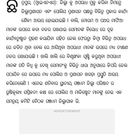
ଛ
ତ୍ରପୁର, (ଓ୍ବାଇଏନଏସ): ଜିଲ୍ଲା କୁ ଅପରାଧ ମୁକ୍ତ କରିବା ନିମନ୍ତେ
ଜିଲ୍ଲାପ୍ରଶାସନ ଏବଂ ପୋଲିସ ପ୍ରଶାସନ ପକ୍ଷରୁ ବିଭିନ୍ନ ପ୍ରକାର କାର୍ଯ୍ୟ
ଶୈଳୀ ଆରମ୍ଭ ହୋଇଯାଇଛି l ବାଲି, ମୋରମ ଓ ପଥର ମାଫିଆ
ମାନଙ୍କ ଉପରେ କଡା ନଜର ରଖଯାଇ ସେମାନଙ୍କ ବିରୋଧ ରେ ଦୃଢ
କାର୍ଯ୍ୟାନୁଷ୍ଠାନ ଗ୍ରହଣ କରାଯିବା ସହିତ ଜେଲ ଫେରନ୍ତା କିମ୍ବା ବିଭିନ୍ନ ଅପରାଧ
ରେ ଜଡିତ ଥିବା ବେଲ ରେ ଆସିଥିବା ଅପରାଧୀ ମାନଙ୍କ ଉପରେ ମଧ୍ୟ ତୀକ୍ଷଣ
ନଜର ରଖାଯାଉଛି l ଖାଲି ଖାଲି ରେ ବିଶୃଙ୍ଖଳା ସୃଷ୍ଟି କରୁଥିବା ଅପରାଧୀ
ମାନଙ୍କ ଗତି ବିଧି କୁ ଦେଖି ସେମାନଂକୁ ବିଭିନ୍ନ ଧାରା ଅନୁସାରେ କିପରି ଜେଲ
ପଠାଯିବ ସେ ଉପରେ ମଧ୍ୟ ପୋଲିସ ଓ ପ୍ରଶାସନ ଖସଡ଼ା ପ୍ରସ୍ତୁତି ଆରମ୍ଭ
କରିଦେଲେଣି l ଏନେଇ ଶନିବାର ସ୍ଥାନୀୟ ଗଞ୍ଜାମ ଜିଲ୍ଲା ପରିଷଦ ର
ରୁଷିକୂଲ୍ୟା ସମ୍ମିଳନୀ କକ୍ଷ ରେ ପୋଲିସ ଓ ମାଜିଷ୍ଟେଟ ମାନଙ୍କୁ ନେଇ ଏକ
ସମନ୍ଵୟ କମିଟି ବୈଠକ ଗଞ୍ଜାମ ଜିଲ୍ଲାପାଳ ଭି.
ADVERTISEMENT