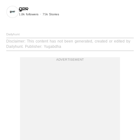
ୟୁଗାବ୍ଦ
1.8k
followers
75k
Stories
Dailyhunt
Disclaimer
: This content has not been generated, created or edited by
Dailyhunt. Publisher: Yugabdha
ADVERTISEMENT