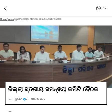
12
ୟୁଗାବ୍ଦ
ଜିଲ୍ଲା ସ୍ତରୀୟ ସମନ୍ଵୟ କମିଟି ବୈଠକ
Home
/
News
/
/
ଜିଲ୍ଲା ସ୍ତରୀୟ ସମନ୍ଵୟ କମିଟି ବୈଠକ
ୟୁଗାବ୍ଦ
2 months ago