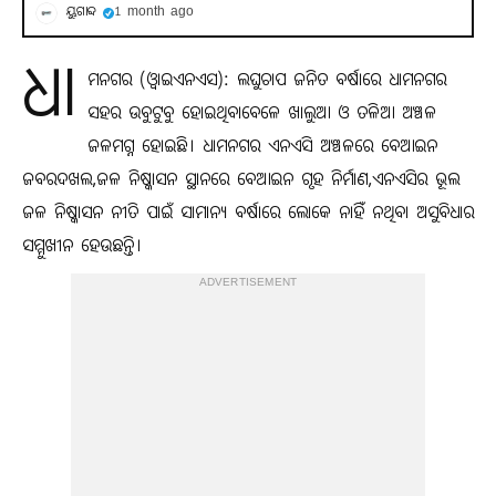
ୟୁଗାବ୍ଦ
1 month ago
ଧା
ମନଗର (ଓ୍ବାଇଏନଏସ): ଲଘୁଚାପ ଜନିତ ବର୍ଷାରେ ଧାମନଗର
ସହର ଉବୁଟୁବୁ ହୋଇଥିବାବେଳେ ଖାଲୁଆ ଓ ତଳିଆ ଅଞ୍ଚଳ
ଜଳମଗ୍ନ ହୋଇଛି। ଧାମନଗର ଏନଏସି ଅଞ୍ଚଳରେ ବେଆଇନ
ଜବରଦଖଲ,ଜଳ ନିଷ୍କାସନ ସ୍ଥାନରେ ବେଆଇନ ଗୃହ ନିର୍ମାଣ,ଏନଏସିର ଭୂଲ
ଜଳ ନିଷ୍କାସନ ନୀତି ପାଇଁ ସାମାନ୍ୟ ବର୍ଷାରେ ଲୋକେ ନାହିଁ ନଥିବା ଅସୁବିଧାର
ସମ୍ମୁଖୀନ ହେଉଛନ୍ତି।
ADVERTISEMENT