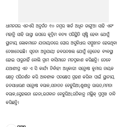
ଧାମନଗର ଏନଏସି ଅନ୍ତର୍ଗତ ୧୦ ନମ୍ବର ୱାର୍ଡ ଅଧିନ ଡାଙ୍ଗୁଆ ସାହି ଏବଂ
ମହାନ୍ତି ସାହି ରାସ୍ତା ଉପରେ କୃତ୍ରିମ ବନ୍ୟା ପରିସ୍ଥିତି ସୃଷ୍ଟି ହେବା ଯୋଗୁଁ
ସ୍ଥାନୀୟ ଲୋକମାନେ ଯାତାୟାତରେ ଘୋର ଅସୁବିଧାର ସମ୍ମୁଖୀନ ହେଉଥିବା
ଦେଖାଦେଇଛି। ସୂଚନା ଅନୁଯାୟୀ ଜବରଦଖଲ ଯୋଗୁଁ ଡ୍ରେନେଜ ବ୍ୟବସ୍ଥା
ହୋଇ ପାରୁନାହିଁ ବୋଲି ଗ୍ରାମ ବାସିମାନେ ମତପ୍ରକାଶ କରିଛନ୍ତି। ତେବେ
ଯଥାଶୀଘ୍ର ଏନ ଏ ସି କାର୍ଯ୍ୟ ନିର୍ବାହୀ ଅଧିକାରୀ ସନ୍ତୋଷ କୁମାର ନାୟକ
କ୍ଷେତ୍ର ପରିଦର୍ଶନ କରି ଆବଶ୍ୟକ ପଦକ୍ଷେପ ଗ୍ରହଣ କରିବା ପାଇଁ ସ୍ଥାନୀୟ
ଜନସାଧାରଣ ସନ୍ତୋଷ ବରାଳ,ସନାତନ ବେହୁରିଆ,ଶୁଶାନ୍ତ ରାଉତ,ମମତା
ବରାଳ,ସ୍ନେହଲତା ଜେନା,ଭଗବାନ ବେହୁରିଆ,ରତିକାନ୍ତ ମଲ୍ଲିକ୍ ପ୍ରମୁଖ ଦାବି
କରିଛନ୍ତି।