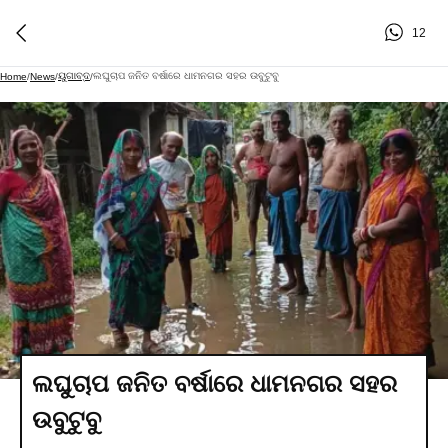
12
ୟୁଗାବ୍ଦ
ଲଘୁଚାପ ଜନିତ ବର୍ଷାରେ ଧାମନଗର ସହର ଉବୁଟୁବୁ
Home
/
News
/
/
ଲଘୁଚାପ ଜନିତ ବର୍ଷାରେ ଧାମନଗର ସହର
ଉବୁଟୁବୁ