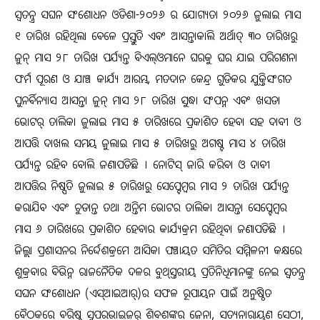
ସ୍ୱତନ୍ତ୍ର ସଘନ ସଂଶୋଧନ ଓଡିଶା-୨୦୨୬ ର ଯୋଗ୍ୟତା ୨୦୨୬ ଜୁଲାଇ ମାସ
୧ ତାରିଖ ରହିଥିଲା ବେଳେ ପ୍ରସ୍ତୁତି ଏବଂ ଆସନ୍ତାକାଲି ଅର୍ଥାତ୍‍ ୩୦ ତାରିଖରୁ
ଜୁନ୍‍ ମାସ ୨୮ ତାରିଖ ପର୍ଯ୍ୟନ୍ତ ବିଏଲ୍‍ଓମାନେ ଘରକୁ ଘର ଯାଇ ପରିଗଣନା
ଫର୍ମ ପୂରଣ ଓ ଯାଞ୍ଚ କାର୍ଯ୍ୟ ଆରମ୍ଭ, ମତଦାନ କେନ୍ଦ୍ର ଗୁଡିକର ଯୁକ୍ତିସଂଗତ
ପୁନର୍ବିନ୍ୟାସ ଆସନ୍ତା ଜୁନ୍‍ ମାସ ୨୮ ତାରିଖ ସୁଦ୍ଧା ସଂପନ୍ନ ଏବଂ ଖସଡା
ଭୋଟର୍‍ ତାଲିକା ଜୁଲାଇ ମାସ ୫ ତାରିଖରେ ପ୍ରକାଶିତ ହେବା ସହ ଦାବୀ ଓ
ଆପତ୍ତି ଦାଖଲ ସମୟ ଜୁଲାଇ ମାସ ୫ ତାରିଖରୁ ଅଗଷ୍ଟ ମାସ ୪ ତାରିଖ
ପର୍ଯ୍ୟନ୍ତ ରହିବ ବୋଲି ଜଣାପଡିଛି । ନୋଟିସ୍‍ ଜାରି କରିବା ଓ ଦାବୀ
ଆପତ୍ତିର ନିଷ୍ପତି ଜୁଲାଇ ୫ ତାରିଖରୁ ସେପ୍ଟେମ୍ବର ମାସ ୨ ତାରିଖ ପର୍ଯ୍ୟନ୍ତ
କରାଯିବ ଏବଂ ଚୁଡାନ୍ତ ତଥା ଅନ୍ତିମ ଭୋଟର ତାଲିକା ଆସନ୍ତା ସେପ୍ଟେମ୍ବର
ମାସ ୬ ତାରିଖରେ ପ୍ରକାଶିତ ହେବାର କାର୍ଯ୍ୟକ୍ରମ ରହିଥିବା ଜଣାପଡିଛି ।
ଜିଲ୍ଲା ପ୍ରଶାସନର ନିର୍ଦ୍ଦେଶକ୍ରମେ ଆସିକା ପଞ୍ଚାୟତ ସମିତିର ସମ୍ମିଳନୀ କକ୍ଷରେ
ଶୁକ୍ରବାର ବିଭିନ୍ନ ରାଜନୈତିକ ଦଳର ବୁଥ୍‍ସ୍ତରୀୟ ପ୍ରତିନିଧିମାନଙ୍କୁ ନେଇ ସ୍ୱତନ୍ତ୍ର
ସଘନ ସଂଶୋଧନ (ଏସ୍‍ଆଇଆର୍‍)ର ସଫଳ ରୂପାୟନ ପାଇଁ ଅନୁଷ୍ଠିତ
ବୈଠକରେ ବରିଷ୍ଠ ସୁପରଭାଇଜର୍‍ ଶିବଶଙ୍କର ଜେନା, ସତ୍ୟନାରାୟଣ ସେଠୀ,