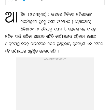
ଆ
ସିକା (ୱାଇଏନ୍‍ଏସ୍‍) : ଭାରତର ନିର୍ବାଚନ କମିଶନରଙ୍କ
ନିର୍ଦ୍ଦେଶକ୍ରମେ ସ୍ୱତନ୍ତ୍ର ସଘନ ସଂଶୋଧନ (ଏସ୍‍ଆଇଆର୍‍)
ଓଡିଶା-୨୦୨୬ ପ୍ରକ୍ରିୟାକୁ ସଫଳ ଓ ସ୍ୱଚ୍ଛତାର ସହ ସଂପନ୍ନ
କରିବା ପାଇଁ ଆସିକା ପଞ୍ଚାୟତ ସମିତି କାର୍ଯ୍ୟାଳୟର ସମ୍ମିଳନୀ କକ୍ଷରେ
ସ୍ୱୀକୃତିପ୍ରାପ୍ତ ବିଭିନ୍ନ ରାଜନୈତିକ ଦଳର ବୁଥ୍‍ସ୍ତରୀୟ ପ୍ରତିନିଧିଙ୍କ ଏକ ବୈଠକ
୩ଟି ପର୍ଯ୍ୟାୟରେ ଅନୁଷ୍ଠିତ ହୋଇଯାଇଛି ।
ADVERTISEMENT