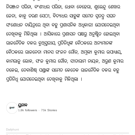
ନିରଞ୍ଜନ ପରିଡା, ବଂଶୀଧର ପରିଡା, ଧୋବା ବେହେରା, ଶୁଭେନ୍ଦୁ ଶେଖର
ଜେନା, କାଳୁ ଚରଣ ସେଠୀ, ବିଦ୍ୟାଧର ସାହୁଙ୍କ ସମେତ ସ୍ୱତନ୍ତ୍ର ସଘନ
ସଂଶୋଧନ ଦାୟିତ୍ୱରେ ଥିବା ବହୁ ପ୍ରଶାସନିକ ଅଧିକାରୀ ଯୋଗଦେଇଥିବା
ଦେଖିବାକୁ ମିଳିଥିଲା । ଆସିକାରେ ପ୍ରଶାସନ ପକ୍ଷରୁ ଅନୁଷ୍ଠିତ ହୋଇଥିବା
ରାଜନୈତିକ ଦଳର ବୁଥ୍‍ସ୍ତରୀୟ ପ୍ରତିନିଧିଙ୍କ ବୈଠକରେ ଅନ୍ୟମାନଙ୍କ
ବୈଠକରେ ରାଜନେତା ମାନସ ରଂଜନ ଗୌଡ, ଅମୂଲ୍ୟ କୁମାର ଉପାଧ୍ୟାୟ,
କାମରାଜୁ ଭୋଳ, ସଂଜ କୁମାର ଗୌଡ, ସୀତାରାମ ନାୟକ, ଅରୁଣ କୁମାର
ଦଳେଇ, ଦେବାଶିଷ୍‍ ପଣ୍ଡାଙ୍କ ସମେତ କେତେକ ରାଜନୈତିକ ଦଳର ବହୁ
ପ୍ରତିନିଧି ଯୋଗଦେଇଥିବା ଦେଖିବାକୁ ମିଳିଥିଲା ।
ୟୁଗାବ୍ଦ
1.8k
followers
75k
Stories
Dailyhunt