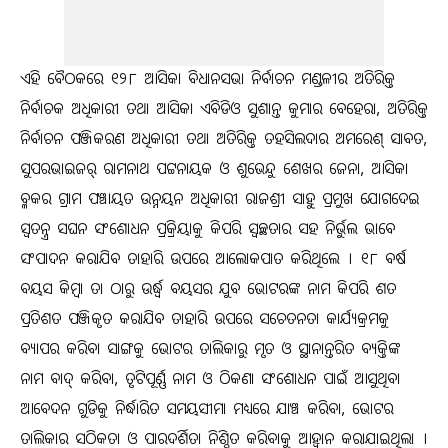
ଏହି ବୈଠକରେ ୧୨୮ ଆସିକା ବିଧାନସଭା ନିର୍ବାଚନ ମଣ୍ଡଳୀର ଅତିରିକ୍ତ
ନିର୍ବାଚକ ଅଧିକାରୀ ତଥା ଆସିକା ଏବିଡିଓ ସୁଶାନ୍ତ କୁମାର ବେହେରା, ଅତିରିକ୍ତ
ନିର୍ବାଚନ ପଞ୍ଜିକରଣ ଅଧିକାରୀ ତଥା ଅତିରିକ୍ତ ତହସିଲଦାର ଅମରେଶ୍‍ ସାବତ,
ସୁପରଭାଇଜର୍‍ ରାମନାଥ ପଟ୍ଟନାୟକ ଓ ଶୁଭେନ୍ଦୁ ଶେଖର ଜେନା, ଆସିକା
ବ୍ଳକର ଗ୍ରାମ ପଞ୍ଚାୟତ ଉନ୍ନୟନ ଅଧିକାରୀ ରାଜଶ୍ରୀ ସାହୁ ପ୍ରମୁଖ ଯୋଗଦେଇ
ସ୍ୱତନ୍ତ୍ର ସଘନ ସଂଶୋଧନ ପ୍ରକ୍ରିୟାକୁ କିପରି ସ୍ୱଚ୍ଛତାର ସହ ନିର୍ଭୁଲ ଭାବେ
ସଂପାଦନ କରାଯିବ ତାହାରି ଉପରେ ଆଲୋକପାତ କରିଥିଲେ । ୧୮ ବର୍ଷ
ବୟସ କିମ୍ବା ତା ଠାରୁ ଉର୍ଦ୍ଧ୍ୱ ବୟସର ଯୁବ ଭୋଟରଙ୍କ ନାମ କିପରି ଶତ
ପ୍ରତିଶତ ପଞ୍ଜିକୃତ କରାଯିବ ତାହାରି ଉପରେ ସଚେତନତା କାର୍ଯ୍ୟକ୍ରମକୁ
ବ୍ୟାପର କରିବା ସାଙ୍ଗକୁ ଭୋଟର ତାଲିକାରୁ ମୃତ ଓ ସ୍ଥାନାନ୍ତରିତ ବ୍ୟକ୍ତିଙ୍କ
ନାମ ବାଦ୍‍ କରିବା, ତୃଟିପୂର୍ଣ୍ଣ ନାମ ଓ ଠିକଣା ସଂଶୋଧନ ପାଇଁ ଆସୁଥିବା
ଆବେଦନ ଗୁଡିକୁ ନିର୍ଦ୍ଧାରିତ ସମୟସୀମା ମଧ୍ୟରେ ଯାଞ୍ଚ କରିବା, ଭୋଟର
ତାଲିକାର ସଠିକତା ଓ ପାରଦର୍ଶିତା ନିଶ୍ଚିତ କରିବାକୁ ଆହ୍ୱାନ କରାଯାଇଥିଲା ।