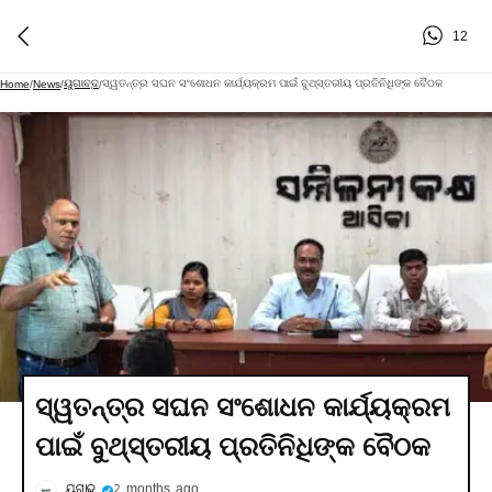
12
ୟୁଗାବ୍ଦ
ସ୍ୱତନ୍ତ୍ର ସଘନ ସଂଶୋଧନ କାର୍ଯ୍ୟକ୍ରମ ପାଇଁ ବୁଥ୍‍ସ୍ତରୀୟ ପ୍ରତିନିଧିଙ୍କ ବୈଠକ
Home
/
News
/
/
ସ୍ୱତନ୍ତ୍ର ସଘନ ସଂଶୋଧନ କାର୍ଯ୍ୟକ୍ରମ
ପାଇଁ ବୁଥ୍‍ସ୍ତରୀୟ ପ୍ରତିନିଧିଙ୍କ ବୈଠକ
ୟୁଗାବ୍ଦ
2 months ago