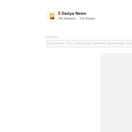
5 Dariya News
10k
followers
57k
Stories
Dailyhunt
Disclaimer
: This content has not been generated, cre