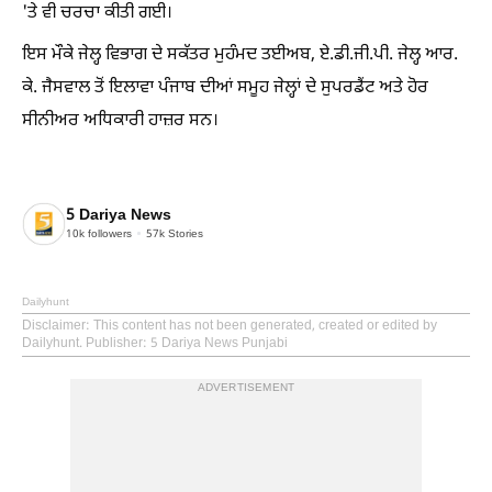
'ਤੇ ਵੀ ਚਰਚਾ ਕੀਤੀ ਗਈ।
ਇਸ ਮੌਕੇ ਜੇਲ੍ਹ ਵਿਭਾਗ ਦੇ ਸਕੱਤਰ ਮੁਹੰਮਦ ਤਈਅਬ, ਏ.ਡੀ.ਜੀ.ਪੀ. ਜੇਲ੍ਹ ਆਰ.
ਕੇ. ਜੈਸਵਾਲ ਤੋਂ ਇਲਾਵਾ ਪੰਜਾਬ ਦੀਆਂ ਸਮੂਹ ਜੇਲ੍ਹਾਂ ਦੇ ਸੁਪਰਡੈਂਟ ਅਤੇ ਹੋਰ
ਸੀਨੀਅਰ ਅਧਿਕਾਰੀ ਹਾਜ਼ਰ ਸਨ।
5 Dariya News
10k
followers
57k
Stories
Dailyhunt
Disclaimer
: This content has not been generated, created or edited by
Dailyhunt. Publisher: 5 Dariya News Punjabi
ADVERTISEMENT