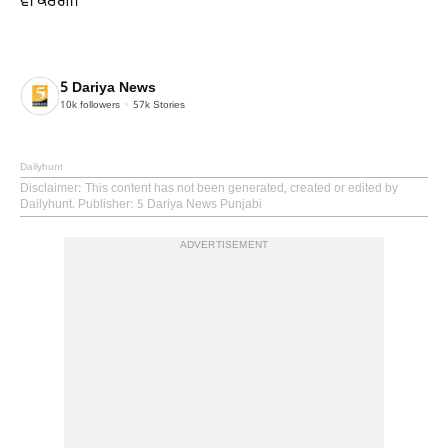
ਵੀ ਕਰੇਗੀ।
5 Dariya News
10k
followers
57k
Stories
Dailyhunt
Disclaimer
: This content has not been generated, created or edited by
Dailyhunt. Publisher: 5 Dariya News Punjabi
ADVERTISEMENT