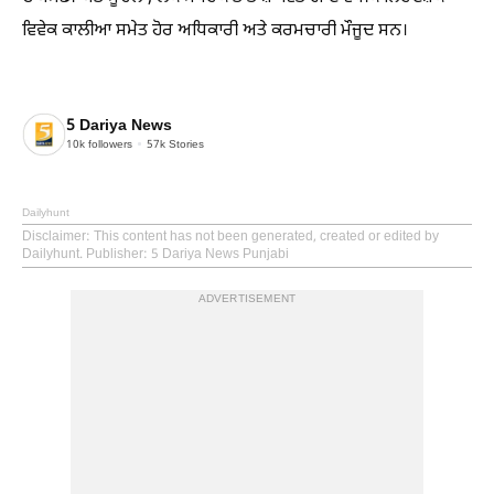
ਵਿਵੇਕ ਕਾਲੀਆ ਸਮੇਤ ਹੋਰ ਅਧਿਕਾਰੀ ਅਤੇ ਕਰਮਚਾਰੀ ਮੌਜੂਦ ਸਨ।
5 Dariya News
10k
followers
57k
Stories
Dailyhunt
Disclaimer
: This content has not been generated, created or edited by
Dailyhunt. Publisher: 5 Dariya News Punjabi
ADVERTISEMENT