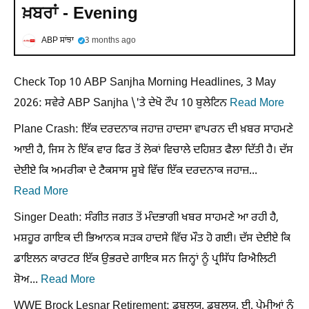
ਖ਼ਬਰਾਂ - Evening
ABP ਸਾਂਝਾ
3 months ago
Check Top 10 ABP Sanjha Morning Headlines, 3 May
2026: ਸਵੇਰੇ ABP Sanjha \'ਤੇ ਦੇਖੋ ਟੌਪ 10 ਬੁਲੇਟਿਨ
Read More
Plane Crash: ਇੱਕ ਦਰਦਨਾਕ ਜਹਾਜ਼ ਹਾਦਸਾ ਵਾਪਰਨ ਦੀ ਖ਼ਬਰ ਸਾਹਮਣੇ
ਆਈ ਹੈ, ਜਿਸ ਨੇ ਇੱਕ ਵਾਰ ਫਿਰ ਤੋਂ ਲੋਕਾਂ ਵਿਚਾਲੇ ਦਹਿਸ਼ਤ ਫੈਲਾ ਦਿੱਤੀ ਹੈ। ਦੱਸ
ਦੇਈਏ ਕਿ ਅਮਰੀਕਾ ਦੇ ਟੈਕਸਾਸ ਸੂਬੇ ਵਿੱਚ ਇੱਕ ਦਰਦਨਾਕ ਜਹਾਜ਼...
Read More
Singer Death: ਸੰਗੀਤ ਜਗਤ ਤੋਂ ਮੰਦਭਾਗੀ ਖਬਰ ਸਾਹਮਣੇ ਆ ਰਹੀ ਹੈ,
ਮਸ਼ਹੂਰ ਗਾਇਕ ਦੀ ਭਿਆਨਕ ਸੜਕ ਹਾਦਸੇ ਵਿੱਚ ਮੌਤ ਹੋ ਗਈ। ਦੱਸ ਦੇਈਏ ਕਿ
ਡਾਇਲਨ ਕਾਰਟਰ ਇੱਕ ਉਭਰਦੇ ਗਾਇਕ ਸਨ ਜਿਨ੍ਹਾਂ ਨੂੰ ਪ੍ਰਸਿੱਧ ਰਿਐਲਿਟੀ
ਸ਼ੋਅ...
Read More
WWE Brock Lesnar Retirement: ਡਬਲਯੂ. ਡਬਲਯੂ. ਈ. ਪ੍ਰੇਮੀਆਂ ਨੂੰ