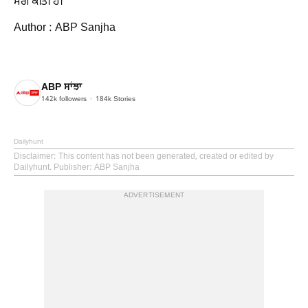
ਮੰਗ ਕੀਤੀ ਹੈ।
Author : ABP Sanjha
ABP ਸਾਂਝਾ
142k
followers
184k
Stories
Dailyhunt
Disclaimer
: This content has not been generated, created or edited by
Dailyhunt. Publisher: ABP Sanjha
ADVERTISEMENT