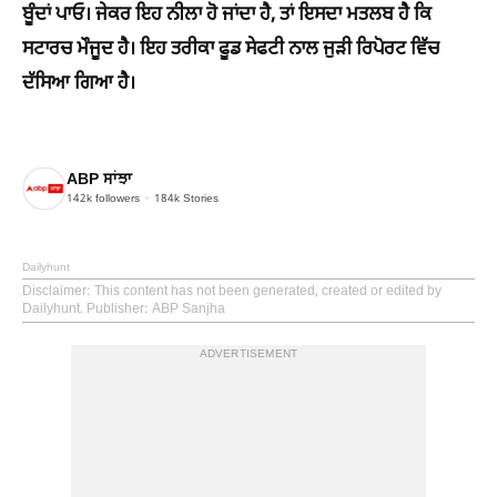
ਬੂੰਦਾਂ ਪਾਓ। ਜੇਕਰ ਇਹ ਨੀਲਾ ਹੋ ਜਾਂਦਾ ਹੈ, ਤਾਂ ਇਸਦਾ ਮਤਲਬ ਹੈ ਕਿ
ਸਟਾਰਚ ਮੌਜੂਦ ਹੈ। ਇਹ ਤਰੀਕਾ ਫੂਡ ਸੇਫਟੀ ਨਾਲ ਜੁੜੀ ਰਿਪੋਰਟ ਵਿੱਚ
ਦੱਸਿਆ ਗਿਆ ਹੈ।
ABP ਸਾਂਝਾ
142k
followers
184k
Stories
Dailyhunt
Disclaimer
: This content has not been generated, created or edited by
Dailyhunt. Publisher: ABP Sanjha
ADVERTISEMENT