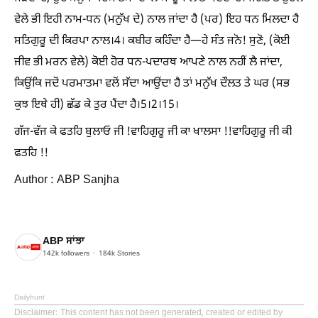
ਵੇਲੇ ਭੀ ਇਹੀ ਨਾਮ-ਧਨ (ਮਨੁੱਖ ਦੇ) ਨਾਲ ਜਾਂਦਾ ਹੈ (ਪਰ) ਇਹ ਧਨ ਮਿਲਦਾ ਹੈ
ਸਤਿਗੁਰੂ ਦੀ ਕਿਰਪਾ ਨਾਲ।4। ਕਬੀਰ ਕਹਿੰਦਾ ਹੈ—ਹੇ ਸੰਤ ਜਨੋ! ਸੁਣੋ, (ਕੋਈ
ਜੀਵ ਭੀ ਮਰਨ ਵੇਲੇ) ਕੋਈ ਹੋਰ ਧਨ-ਪਦਾਰਥ ਆਪਣੇ ਨਾਲ ਨਹੀਂ ਲੈ ਜਾਂਦਾ,
ਕਿਉਂਕਿ ਜਦੋਂ ਪਰਮਾਤਮਾ ਵਲੋਂ ਸੱਦਾ ਆਉਂਦਾ ਹੈ ਤਾਂ ਮਨੁੱਖ ਦੌਲਤ ਤੇ ਘਰ (ਸਭ
ਕੁਝ ਇਥੇ ਹੀ) ਛੱਡ ਕੇ ਤੁਰ ਪੈਂਦਾ ਹੈ।5।2।15।
ਗੱਜ-ਵੱਜ ਕੇ ਫਤਹਿ ਬੁਲਾਓ ਜੀ !ਵਾਹਿਗੁਰੂ ਜੀ ਕਾ ਖਾਲਸਾ !!ਵਾਹਿਗੁਰੂ ਜੀ ਕੀ
ਫਤਹਿ !!
Author : ABP Sanjha
ABP ਸਾਂਝਾ
142k
followers
184k
Stories
Dailyhunt
Disclaimer
: This content has not been generated, created or edited by