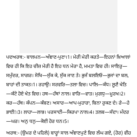
ਪਦਅਰਥ:- ਬਾਲਪਨ—ਅੰਞਾਣ-ਪੁਣਾ।1। ਮੇਰੀ ਮੇਰੀ ਕਰਤੇ—ਇਹਨਾਂ ਖ਼ਿਆਲਾਂ
ਵਿਚ ਹੀ ਕਿ ਇਹ ਚੀਜ਼ ਮੇਰੀ ਹੈ ਇਹ ਧਨ ਮੇਰਾ ਹੈ, ਮਮਤਾ ਵਿਚ ਹੀ। ਸਾਇਰੁ—
ਸਮੁੰਦਰ, ਸਾਗਰ। ਸੋਖਿ—ਸੁੱਕ ਕੇ, ਸੁੱਕ ਜਾਣ ਤੇ। ਭੁਜੰ ਬਲਇਓ—ਭੁਜਾਂ ਦਾ ਬਲ,
ਬਾਹਾਂ ਦੀ ਤਾਕਤ।1। ਰਹਾਉ। ਸਰਵਰਿ—ਤਲਾ ਵਿਚ। ਪਾਲਿ—ਕੰਧ। ਲੂਣੈ ਖੇਤਿ
—ਕੱਟੇ ਹੋਏ ਖੇਤ ਵਿਚ। ਹਥ—ਹੱਥਾਂ ਨਾਲ। ਵਾਰਿ—ਵਾੜ। ਮੁਗਧੁ—ਮੂਰਖ।2।
ਕਰ—ਹੱਥ। ਕੰਪਨ—ਕੰਬਣ। ਅਸਾਰ—ਆਪ-ਮੁਹਾਰਾ, ਬਿਨਾ ਰੁਕਣ ਦੇ। ਰੇ—ਹੇ
ਭਾਈ!।3। ਲਾਹਾ—ਲਾਭ। ਪਰਸਾਦੀ—ਕਿਰਪਾ ਨਾਲ।4। ਤਲਬ—ਸੱਦਾ। ਮੰਦਰ
—ਘਰ। ਅਨੁ ਧਨੁ—ਕੋਈ ਹੋਰ ਧਨ।5।
ਅਰਥ:- (ਉਮਰ ਦੇ ਪਹਿਲੇ) ਬਾਰ੍ਹਾਂ ਸਾਲ ਅੰਞਾਣਪੁਣੇ ਵਿਚ ਲੰਘ ਗਏ, (ਹੋਰ) ਵੀਹ