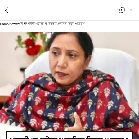
12
ਅੱਜ ਦਾ ਪੰਜਾਬ
ਮੁਹਾਲੀ 'ਚ ਬਣੇਗਾ ਆਧੁਨਿਕ ਬਿਰਧ ਆਸ਼ਰਮ
Home
/
News
/
/