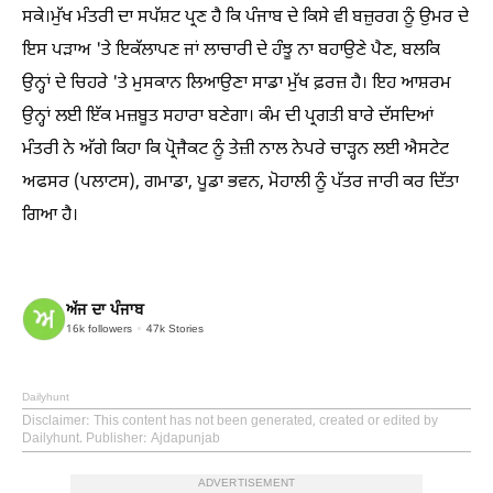
ਸਕੇ।ਮੁੱਖ ਮੰਤਰੀ ਦਾ ਸਪੱਸ਼ਟ ਪ੍ਰਣ ਹੈ ਕਿ ਪੰਜਾਬ ਦੇ ਕਿਸੇ ਵੀ ਬਜ਼ੁਰਗ ਨੂੰ ਉਮਰ ਦੇ
ਇਸ ਪੜਾਅ 'ਤੇ ਇਕੱਲਾਪਣ ਜਾਂ ਲਾਚਾਰੀ ਦੇ ਹੰਝੂ ਨਾ ਬਹਾਉਣੇ ਪੈਣ, ਬਲਕਿ
ਉਨ੍ਹਾਂ ਦੇ ਚਿਹਰੇ 'ਤੇ ਮੁਸਕਾਨ ਲਿਆਉਣਾ ਸਾਡਾ ਮੁੱਖ ਫ਼ਰਜ਼ ਹੈ। ਇਹ ਆਸ਼ਰਮ
ਉਨ੍ਹਾਂ ਲਈ ਇੱਕ ਮਜ਼ਬੂਤ ਸਹਾਰਾ ਬਣੇਗਾ। ਕੰਮ ਦੀ ਪ੍ਰਗਤੀ ਬਾਰੇ ਦੱਸਦਿਆਂ
ਮੰਤਰੀ ਨੇ ਅੱਗੇ ਕਿਹਾ ਕਿ ਪ੍ਰੋਜੈਕਟ ਨੂੰ ਤੇਜ਼ੀ ਨਾਲ ਨੇਪਰੇ ਚਾੜ੍ਹਨ ਲਈ ਐਸਟੇਟ
ਅਫਸਰ (ਪਲਾਟਸ), ਗਮਾਡਾ, ਪੂਡਾ ਭਵਨ, ਮੋਹਾਲੀ ਨੂੰ ਪੱਤਰ ਜਾਰੀ ਕਰ ਦਿੱਤਾ
ਗਿਆ ਹੈ।
ਅੱਜ ਦਾ ਪੰਜਾਬ
16k
followers
47k
Stories
Dailyhunt
Disclaimer
: This content has not been generated, created or edited by
Dailyhunt. Publisher: Ajdapunjab
ADVERTISEMENT