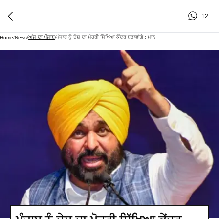
12
ਅੱਜ ਦਾ ਪੰਜਾਬ
ਪੰਜਾਬ ਨੂੰ ਦੇਸ਼ ਦਾ ਮੋਹਰੀ ਸਿੱਖਿਆ ਕੇਂਦਰ ਬਣਾਵਾਂਗੇ : ਮਾਨ
Home
/
News
/
/