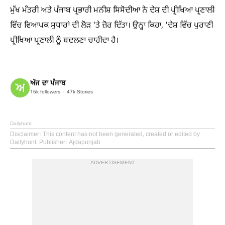
ਮੁੱਖ ਮੰਤਰੀ ਅਤੇ ਪੰਜਾਬ ਪ੍ਰਭਾਰੀ ਮਨੀਸ਼ ਸਿਸੋਦੀਆ ਨੇ ਦੇਸ਼ ਦੀ ਪ੍ਰੀਖਿਆ ਪ੍ਰਣਾਲੀ
ਵਿੱਚ ਵਿਆਪਕ ਸੁਧਾਰਾਂ ਦੀ ਲੋੜ 'ਤੇ ਜ਼ੋਰ ਦਿੱਤਾ। ਉਨ੍ਹਾ ਕਿਹਾ, 'ਦੇਸ਼ ਵਿੱਚ ਪੁਰਾਣੀ
ਪ੍ਰੀਖਿਆ ਪ੍ਰਣਾਲੀ ਨੂੰ ਬਦਲਣਾ ਚਾਹੀਦਾ ਹੈ।
ਅੱਜ ਦਾ ਪੰਜਾਬ
16k
followers
47k
Stories
Dailyhunt
Disclaimer
: This content has not been generated, created or edited by
Dailyhunt. Publisher: Ajdapunjab
ADVERTISEMENT