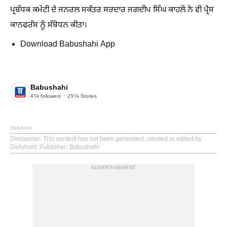
ਪ੍ਰਬੰਧਕ ਕਮੇਟੀ ਦੇ ਜਨਰਲ ਸਕੱਤਰ ਸਰਦਾਰ ਜਗਦੀਪ ਸਿੰਘ ਕਾਹਲੋਂ ਨੇ ਵੀ ਪ੍ਰੈਸ
ਕਾਨਫਰੰਸ ਨੂੰ ਸੰਬੋਧਨ ਕੀਤਾ।
Download Babushahi App
Babushahi
41k
followers
291k
Stories
Dailyhunt
Disclaimer
: This content has not been generated, created or edited by
Dailyhunt. Publisher: Babushahi
ADVERTISEMENT