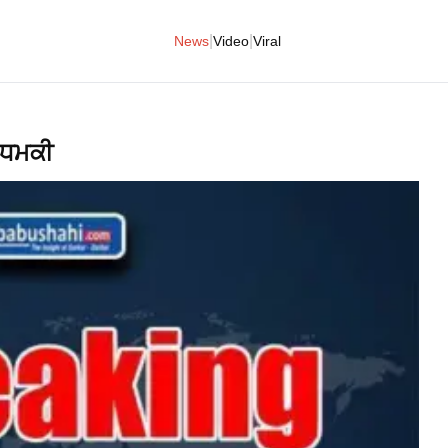
|
|
News
Video
Viral
ੀ ਧਮਕੀ