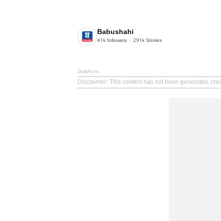
Babushahi
41k
followers
291k
Stories
Dailyhunt
Disclaimer
: This content has not been generated, cre