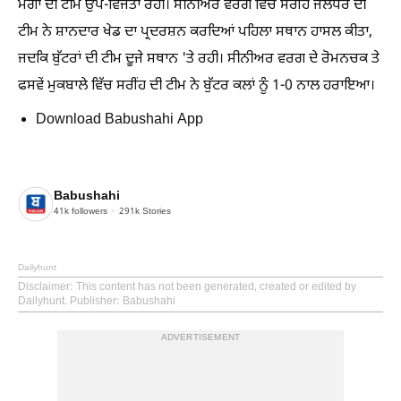
ਮੋਗਾ ਦੀ ਟੀਮ ਉਪ-ਵਿਜੇਤਾ ਰਹੀ। ਸੀਨੀਅਰ ਵਰਗ ਵਿੱਚ ਸਰੀਂਹ ਜਲੰਧਰ ਦੀ
ਟੀਮ ਨੇ ਸ਼ਾਨਦਾਰ ਖੇਡ ਦਾ ਪ੍ਰਦਰਸ਼ਨ ਕਰਦਿਆਂ ਪਹਿਲਾ ਸਥਾਨ ਹਾਸਲ ਕੀਤਾ,
ਜਦਕਿ ਬੁੱਟਰਾਂ ਦੀ ਟੀਮ ਦੂਜੇ ਸਥਾਨ 'ਤੇ ਰਹੀ। ਸੀਨੀਅਰ ਵਰਗ ਦੇ ਰੋਮਨਚਕ ਤੇ
ਫਸਵੇਂ ਮੁਕਬਾਲੇ ਵਿੱਚ ਸਰੀਂਹ ਦੀ ਟੀਮ ਨੇ ਬੁੱਟਰ ਕਲਾਂ ਨੂੰ 1-0 ਨਾਲ ਹਰਾਇਆ।
Download Babushahi App
Babushahi
41k
followers
291k
Stories
Dailyhunt
Disclaimer
: This content has not been generated, created or edited by
Dailyhunt. Publisher: Babushahi
ADVERTISEMENT