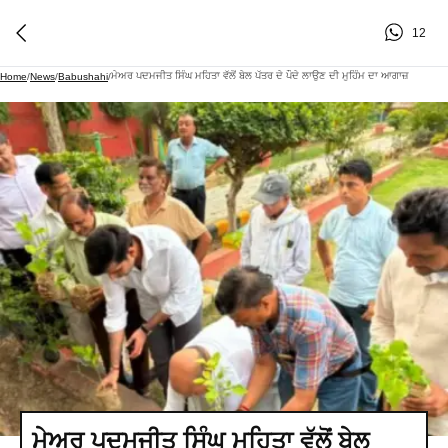
12
ਮੇਅਰ ਪਦਮਜੀਤ ਸਿੰਘ ਮਹਿਤਾ ਵੱਲੋਂ ਬੇਲ ਪੱਤਰ ਦੇ ਪੌਦੇ ਲਾਉਣ ਦੀ ਮੁਹਿੰਮ ਦਾ ਆਗਾਜ਼
Home
/
News
/
Babushahi
/
ਮੇਅਰ ਪਦਮਜੀਤ ਸਿੰਘ ਮਹਿਤਾ ਵੱਲੋਂ ਬੇਲ