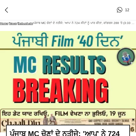
12
ਪੰਜਾਬ MC ਚੋਣਾਂ ਦੇ ਨਤੀਜੇ: 'ਆਪ' ਨੇ 724 ਸੀਟਾਂ ਨੂੰ ਪਾਰ ਕੀਤਾ, ਕਾਂਗਰਸ 288 'ਤੇ (3:33 ਵਜੇ)
Home
/
News
/
Babushahi
/
ਪੰਜਾਬ MC ਚੋਣਾਂ ਦੇ ਨਤੀਜੇ: 'ਆਪ' ਨੇ 724