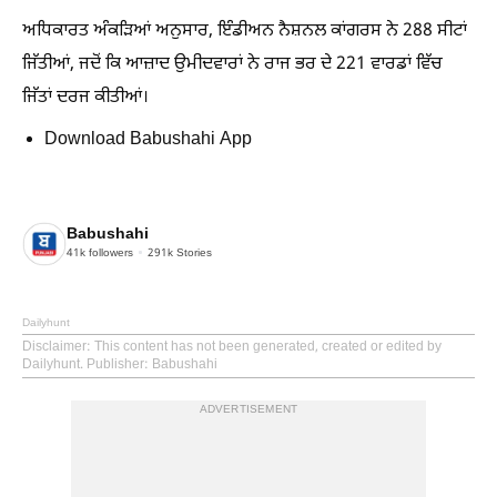
ਅਧਿਕਾਰਤ ਅੰਕੜਿਆਂ ਅਨੁਸਾਰ, ਇੰਡੀਅਨ ਨੈਸ਼ਨਲ ਕਾਂਗਰਸ ਨੇ 288 ਸੀਟਾਂ
ਜਿੱਤੀਆਂ, ਜਦੋਂ ਕਿ ਆਜ਼ਾਦ ਉਮੀਦਵਾਰਾਂ ਨੇ ਰਾਜ ਭਰ ਦੇ 221 ਵਾਰਡਾਂ ਵਿੱਚ
ਜਿੱਤਾਂ ਦਰਜ ਕੀਤੀਆਂ।
Download Babushahi App
Babushahi
41k
followers
291k
Stories
Dailyhunt
Disclaimer
: This content has not been generated, created or edited by
Dailyhunt. Publisher: Babushahi
ADVERTISEMENT