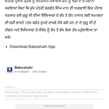
650ਵੇਂ ਪ੍ਰਕਾਸ਼ ਪੁਰਬ ਨੂੰ ਸਮਰਪਿਤ ਮੋਬਾਇਲ ਵੈਨ ਨੂੰ ਝੰਡੀ ਦੇ ਕੇ ਰਵਾਨਾ
ਕਰਦਿਆਂ ਕਿਹਾ ਕਿ ਮੁੱਖ ਮੰਤਰੀ ਭਗਵੰਤ ਸਿੰਘ ਮਾਨ ਦੀ ਅਗਵਾਈ ਵਿਚ ਪੰਜਾਬ
ਸਰਕਾਰ ਵਲੋਂ ਗੁਰੂ ਜੀ ਦੀਆਂ ਸਿੱਖਿਆਵਾਂ ਦੇ ਵੱਧ ਤੋਂ ਵੱਧ ਪਾਸਾਰ ਲਈ ਸਮਾਗਮਾਂ
ਦੀ ਲੜੀ ਵਾਸਤੇ 100 ਕਰੋੜ ਰੁਪਏ ਰਾਂਖਵੇਂ ਰੱਖੇ ਗਏ ਹਨ ਤਾਂ ਜੋ ਗੁਰੂ ਜੀ ਦੇ
ਜੀਵਨ ਅਤੇ ਸਿਖਿਆਵਾਂ ਦੇ ਸੰਦੇਸ਼ ਨੂੰ ਵੱਧ ਤੋਂ ਵੱਧ ਲੋਕਾਂ ਤੱਕ ਪਹੁੰਚਾਇਆ ਜਾ
ਸਕੇ।
Download Babushahi App
Babushahi
41k
followers
291k
Stories
Dailyhunt
Disclaimer
: This content has not been generated, created or edited by
Dailyhunt. Publisher: Babushahi
ADVERTISEMENT