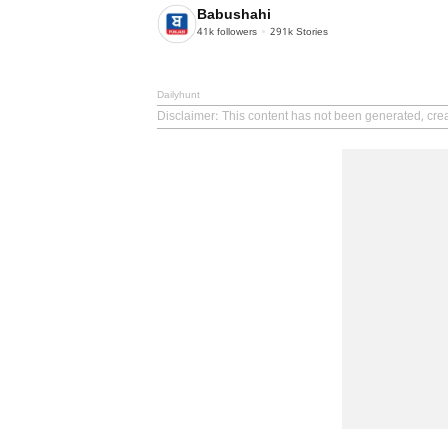
Babushahi
41k
followers
291k
Stories
Dailyhunt
Disclaimer
: This content has not been generated, cre