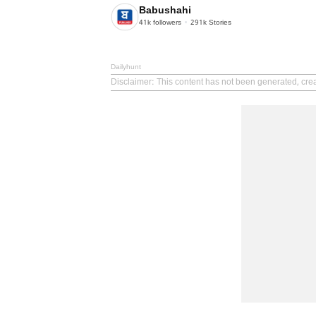
Babushahi
41k
followers
291k
Stories
Dailyhunt
Disclaimer
: This content has not been generated, cre