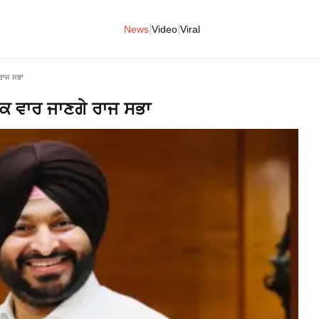
|
|
News
Video
Viral
 ਰਾਜ ਸਭਾ
ਇੱਕ ਵਾਰ ਜਾਣਗੇ ਰਾਜ ਸਭਾ