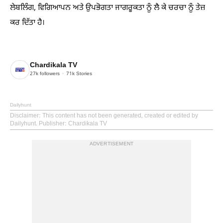
ਲੇਬਲਿੰਗ, ਵਿਗਿਆਪਨ ਅਤੇ ਉਪਭੋਗਤਾ ਜਾਗਰੂਕਤਾ ਨੂੰ ਲੈ ਕੇ ਚਰਚਾ ਨੂੰ ਤੇਜ਼
ਕਰ ਦਿੱਤਾ ਹੈ।
Chardikala TV
27k
followers
71k
Stories
Dailyhunt
Disclaimer
: This content has not been generated, created or edited by
Dailyhunt. Publisher: Chardikala TV
ADVERTISEMENT