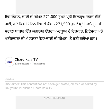
ਇਸ ਦੌਰਾਨ, ਚਾਂਦੀ ਦੀ ਕੀਮਤ 271,000 ਰੁਪਏ ਪ੍ਰਤੀ ਕਿਲੋਗ੍ਰਾਮ ਦਰਜ ਕੀਤੀ
ਗਈ, ਜਦੋਂ ਕਿ ਬੀਤੇ ਦਿਨ ਇਸਦੀ ਕੀਮਤ 271,500 ਰੁਪਏ ਪ੍ਰਤੀ ਕਿਲੋਗ੍ਰਾਮ ਸੀ।
ਸਰਾਫਾ ਬਾਜ਼ਾਰ ਵਿੱਚ ਲਗਾਤਾਰ ਉਤਰਾਅ-ਚੜ੍ਹਾਅ ਦੇ ਵਿਚਕਾਰ, ਨਿਵੇਸ਼ਕਾਂ ਅਤੇ
ਖਰੀਦਦਾਰਾਂ ਦੀਆਂ ਨਜ਼ਰਾਂ ਸੋਨਾ-ਚਾਂਦੀ ਦੀ ਕੀਮਤਾਂ 'ਤੇ ਬਣੀ ਹੋਈਆਂ ਹਨ ।
Chardikala TV
27k
followers
71k
Stories
Dailyhunt
Disclaimer
: This content has not been generated, created or edited by
Dailyhunt. Publisher: Chardikala TV
ADVERTISEMENT