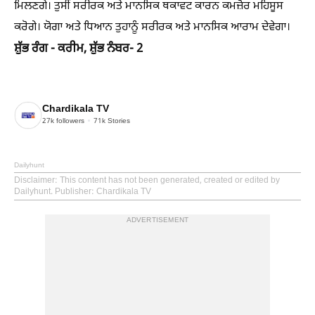
ਮਿਲਣਗੇ। ਤੁਸੀਂ ਸਰੀਰਕ ਅਤੇ ਮਾਨਸਿਕ ਥਕਾਵਟ ਕਾਰਨ ਕਮਜ਼ੋਰ ਮਹਿਸੂਸ
ਕਰੋਗੇ। ਯੋਗਾ ਅਤੇ ਧਿਆਨ ਤੁਹਾਨੂੰ ਸਰੀਰਕ ਅਤੇ ਮਾਨਸਿਕ ਆਰਾਮ ਦੇਵੇਗਾ।
ਸ਼ੁੱਭ ਰੰਗ - ਕਰੀਮ, ਸ਼ੁੱਭ ਨੰਬਰ- 2
Chardikala TV
27k
followers
71k
Stories
Dailyhunt
Disclaimer
: This content has not been generated, created or edited by
Dailyhunt. Publisher: Chardikala TV
ADVERTISEMENT