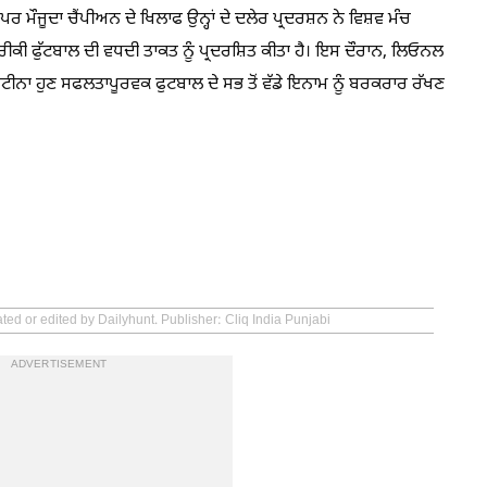
 ਮੌਜੂਦਾ ਚੈਂਪੀਅਨ ਦੇ ਖਿਲਾਫ ਉਨ੍ਹਾਂ ਦੇ ਦਲੇਰ ਪ੍ਰਦਰਸ਼ਨ ਨੇ ਵਿਸ਼ਵ ਮੰਚ
ਫਰੀਕੀ ਫੁੱਟਬਾਲ ਦੀ ਵਧਦੀ ਤਾਕਤ ਨੂੰ ਪ੍ਰਦਰਸ਼ਿਤ ਕੀਤਾ ਹੈ। ਇਸ ਦੌਰਾਨ, ਲਿਓਨਲ
ਨਟੀਨਾ ਹੁਣ ਸਫਲਤਾਪੂਰਵਕ ਫੁਟਬਾਲ ਦੇ ਸਭ ਤੋਂ ਵੱਡੇ ਇਨਾਮ ਨੂੰ ਬਰਕਰਾਰ ਰੱਖਣ
ted or edited by Dailyhunt. Publisher: Cliq India Punjabi
ADVERTISEMENT