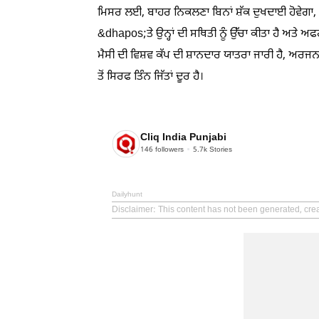
ਮਿਸਰ ਲਈ, ਬਾਹਰ ਨਿਕਲਣਾ ਬਿਨਾਂ ਸ਼ੱਕ ਦੁਖਦਾਈ ਹੋਵੇਗਾ, ਪਰ
&dhapos;ਤੇ ਉਨ੍ਹਾਂ ਦੀ ਸਥਿਤੀ ਨੂੰ ਉੱਚਾ ਕੀਤਾ ਹੈ ਅਤੇ ਅ
ਮੈਸੀ ਦੀ ਵਿਸ਼ਵ ਕੱਪ ਦੀ ਸ਼ਾਨਦਾਰ ਯਾਤਰਾ ਜਾਰੀ ਹੈ, ਅਰਜ
ਤੋਂ ਸਿਰਫ ਤਿੰਨ ਜਿੱਤਾਂ ਦੂਰ ਹੈ।
Cliq India Punjabi
146
followers
5.7k
Stories
Dailyhunt
Disclaimer
: This content has not been generated, crea