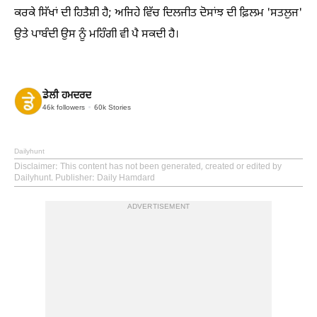
ਕਰਕੇ ਸਿੱਖਾਂ ਦੀ ਹਿਤੈਸ਼ੀ ਹੈ; ਅਜਿਹੇ ਵਿੱਚ ਦਿਲਜੀਤ ਦੋਸਾਂਝ ਦੀ ਫ਼ਿਲਮ 'ਸਤਲੁਜ'
ਉਤੇ ਪਾਬੰਦੀ ਉਸ ਨੂੰ ਮਹਿੰਗੀ ਵੀ ਪੈ ਸਕਦੀ ਹੈ।
ਡੇਲੀ ਹਮਦਰਦ
46k
followers
60k
Stories
Dailyhunt
Disclaimer
: This content has not been generated, created or edited by
Dailyhunt. Publisher: Daily Hamdard
ADVERTISEMENT