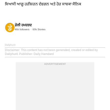
ਸਿਆਸੀ ਆਗੂ ਹਰੀਸ਼ਰਨ ਦੇਵਗਨ ਅਤੇ ਹੋਰ ਸਾਬਕਾ ਸੈਨਿਕ
ਡੇਲੀ ਹਮਦਰਦ
46k
followers
60k
Stories
Dailyhunt
Disclaimer
: This content has not been generated, created or edited by
Dailyhunt. Publisher: Daily Hamdard
ADVERTISEMENT