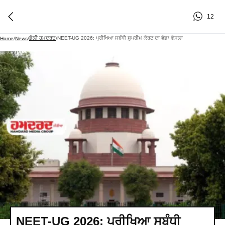
12
ਡੇਲੀ ਹਮਦਰਦ
NEET-UG 2026: ਪ੍ਰੀਖਿਆ ਸਬੰਧੀ ਸੁਪਰੀਮ ਕੋਰਟ ਦਾ ਵੱਡਾ ਫ਼ੈਸਲਾ
Home
/
News
/
/
NEET-UG 2026: ਪ੍ਰੀਖਿਆ ਸਬੰਧੀ