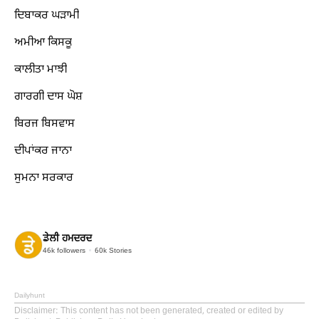
ਦਿਬਾਕਰ ਘੜਾਮੀ
ਅਮੀਆ ਕਿਸਕੂ
ਕਾਲੀਤਾ ਮਾਝੀ
ਗਾਰਗੀ ਦਾਸ ਘੋਸ਼
ਬਿਰਜ ਬਿਸਵਾਸ
ਦੀਪਾਂਕਰ ਜਾਨਾ
ਸੁਮਨਾ ਸਰਕਾਰ
ਡੇਲੀ ਹਮਦਰਦ
46k
followers
60k
Stories
Dailyhunt
Disclaimer
: This content has not been generated, created or edited by