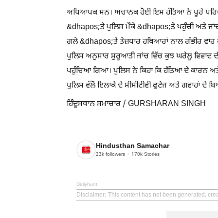
ਅਧਿਆਪਕ ਸਨ। ਅਚਾਨਕ ਹੋਈ ਇਸ ਹੱਤਿਆ ਨੇ ਪੂਰੇ ਪਰਿਵਾਰ 
&dhapos;ਤੇ ਪੁਲਿਸ ਮੌਕੇ &dhapos;ਤੇ ਪਹੁੰਚੀ ਅਤੇ ਜਾਂਚ
ਗਲੇ &dhapos;ਤੇ ਤੇਜ਼ਧਾਰ ਹਥਿਆਰਾਂ ਨਾਲ ਗੰਭੀਰ ਵਾਰ ਕੀ
ਪੁਲਿਸ ਅਨੁਸਾਰ ਸ਼ੁਰੂਆਤੀ ਜਾਂਚ ਵਿੱਚ ਕੁਝ ਘਰੇਲੂ ਵਿਵਾਦ
ਪਹੁੰਚਿਆ ਗਿਆ। ਪੁਲਿਸ ਨੇ ਕਿਹਾ ਕਿ ਹੱਤਿਆ ਦੇ ਕਾਰਨ ਅਤੇ
ਪੁਲਿਸ ਵੱਲੋਂ ਇਲਾਕੇ ਦੇ ਸੀਸੀਟੀਵੀ ਫੁਟੇਜ ਅਤੇ ਗਵਾਹਾਂ ਦੇ
ਹਿੰਦੂਸਥਾਨ ਸਮਾਚਾਰ / GURSHARAN SINGH
Hindusthan Samachar
23k
followers
170k
Stories
Dailyhunt
Disclaimer
: This content has not been generated, cr