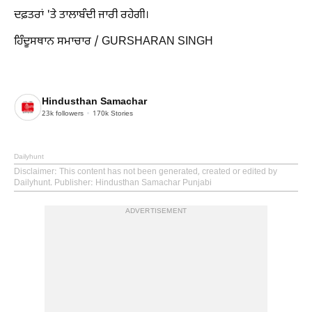
ਦਫ਼ਤਰਾਂ 'ਤੇ ਤਾਲਾਬੰਦੀ ਜਾਰੀ ਰਹੇਗੀ।
ਹਿੰਦੂਸਥਾਨ ਸਮਾਚਾਰ / GURSHARAN SINGH
Hindusthan Samachar
23k
followers
170k
Stories
Dailyhunt
Disclaimer
: This content has not been generated, created or edited by
Dailyhunt. Publisher: Hindusthan Samachar Punjabi
ADVERTISEMENT