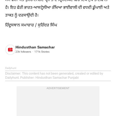
ਸਮਾਵੇਸ਼ੀ ਅਤੇ ਖੁਸ਼ਹਾਲ ਹਿੰਦ-ਪ੍ਰਸ਼ਾਂਤ ਦੇ ਦ੍ਰਿਸ਼ਟੀਕੋਣ ਵਿੱਚ ਇੱਕ ਮੁੱਖ ਭਾਈਵਾਲ
ਹੈ। ਇਹ ਫੇਰੀ ਭਾਰਤ-ਆਸਟ੍ਰੇਲੀਆ ਰੱਖਿਆ ਭਾਈਵਾਲੀ ਦੀ ਵਧਦੀ ਡੂੰਘਾਈ ਅਤੇ
ਤਾਕਤ ਨੂੰ ਦਰਸਾਉਂਦੀ ਹੈ।
ਹਿੰਦੂਸਥਾਨ ਸਮਾਚਾਰ / ਸੁਰਿੰਦਰ ਸਿੰਘ
Hindusthan Samachar
23k
followers
171k
Stories
Dailyhunt
Disclaimer
: This content has not been generated, created or edited by
Dailyhunt. Publisher: Hindusthan Samachar Punjabi
ADVERTISEMENT