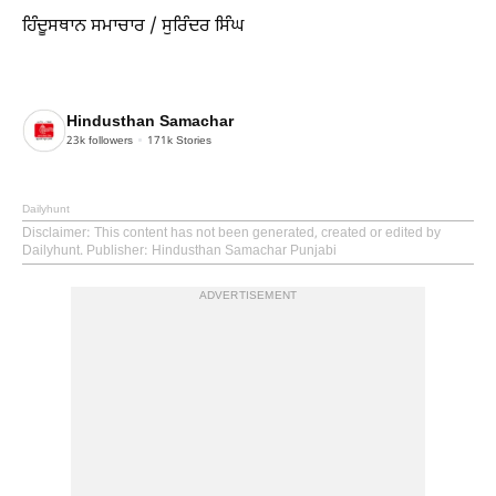
ਹਿੰਦੂਸਥਾਨ ਸਮਾਚਾਰ / ਸੁਰਿੰਦਰ ਸਿੰਘ
Hindusthan Samachar
23k
followers
171k
Stories
Dailyhunt
Disclaimer
: This content has not been generated, created or edited by
Dailyhunt. Publisher: Hindusthan Samachar Punjabi
ADVERTISEMENT