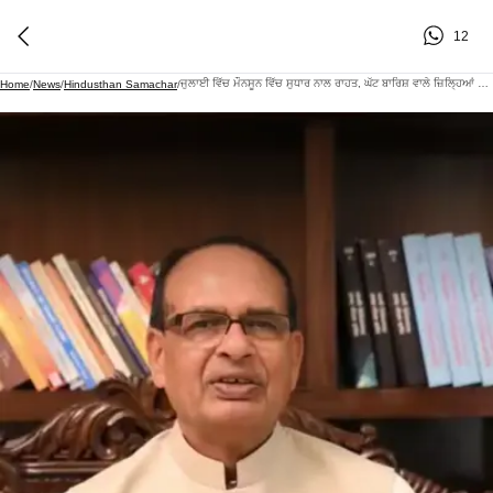
12
ਜੁਲਾਈ ਵਿੱਚ ਮੌਨਸੂਨ ਵਿੱਚ ਸੁਧਾਰ ਨਾਲ ਰਾਹਤ, ਘੱਟ ਬਾਰਿਸ਼ ਵਾਲੇ ਜ਼ਿਲ੍ਹਿਆਂ ਦੀ ਗਿਣਤੀ 262 ਤੋਂ ਘਟ ਕੇ 178 ਹੋਈ
Home
/
News
/
Hindusthan Samachar
/