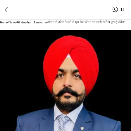
12
ਪੰਜਾਬ ਦੇ ਹਰੇਕ ਜ਼ਿਲ੍ਹੇ ਦੇ ਮੁੱਖ ਸੇਵਾ ਕੇਂਦਰ ’ਚ ਭਰਤੀ ਲਈ 3 ਜੂਨ ਨੂੰ ਲੱਗੇਗਾ ਸੂਬਾ ਪੱਧਰੀ ‘ਨੌਕਰੀ ਮੇਲਾ’
Home
/
News
/
Hindusthan Samachar
/