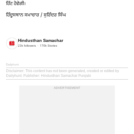
ਹਿੱਟ ਹੋਵੇਗੀ।
ਹਿੰਦੂਸਥਾਨ ਸਮਾਚਾਰ / ਸੁਰਿੰਦਰ ਸਿੰਘ
Hindusthan Samachar
23k
followers
170k
Stories
Dailyhunt
Disclaimer
: This content has not been generated, created or edited by
Dailyhunt. Publisher: Hindusthan Samachar Punjabi
ADVERTISEMENT