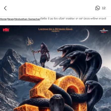
12
ਰਿਲੀਜ਼ ਤੋਂ 30 ਦਿਨ ਪਹਿਲਾਂ 'ਨਾਗਬੰਧਮ' ਦਾ ਨਵਾਂ ਪੋਸਟਰ ਆਇਆ ਸਾਹਮਣੇ
Home
/
News
/
Hindusthan Samachar
/