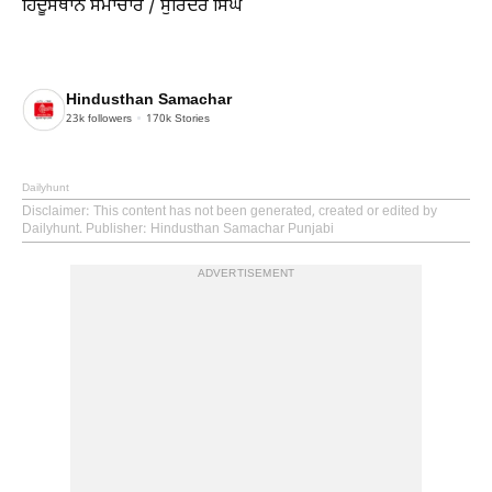
ਹਿੰਦੂਸਥਾਨ ਸਮਾਚਾਰ / ਸੁਰਿੰਦਰ ਸਿੰਘ
Hindusthan Samachar
23k
followers
170k
Stories
Dailyhunt
Disclaimer
: This content has not been generated, created or edited by
Dailyhunt. Publisher: Hindusthan Samachar Punjabi
ADVERTISEMENT