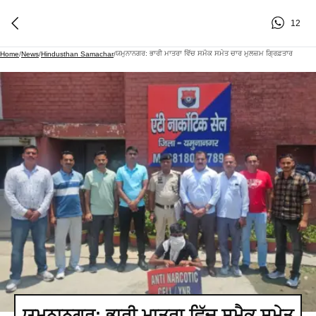
12
ਯਮੁਨਾਨਗਰ: ਭਾਰੀ ਮਾਤਰਾ ਵਿੱਚ ਸਮੈਕ ਸਮੇਤ ਚਾਰ ਮੁਲਜ਼ਮ ਗ੍ਰਿਫ਼ਤਾਰ
Home
/
News
/
Hindusthan Samachar
/
ਯਮੁਨਾਨਗਰ: ਭਾਰੀ ਮਾਤਰਾ ਵਿੱਚ ਸਮੈਕ ਸਮੇਤ