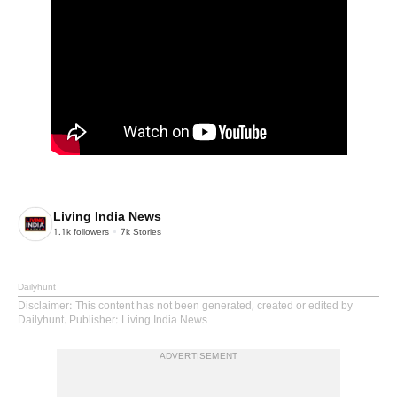
Living India News
1.1k
followers
7k
Stories
Dailyhunt
Disclaimer
: This content has not been generated, created or edited by
Dailyhunt. Publisher: Living India News
ADVERTISEMENT