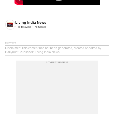
Living India News
1.1k
followers
7k
Stories
Dailyhunt
Disclaimer
: This content has not been generated, created or edited by
Dailyhunt. Publisher: Living India News
ADVERTISEMENT