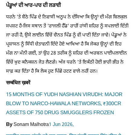
ਪੇਂਡੂਆਂ ਦੀ ਆਰ-ਪਾਰ ਦੀ ਲੜਾਈ
ਧਰਨੇ 'ਤੇ ਬੈਠੇ ਪਿੰਡ ਦੇ ਨਿਵਾਸੀ ਅਨੂਪ ਨੇ ਦੱਸਿਆ ਕਿ ਉਨ੍ਹਾਂ ਦੀ ਮੰਗ ਬਿਲਕੁਲ
ਸਪਸ਼ਟ ਹੈ-ਜਿਸ ਸਥਾਨ ਤੋਂ 'ਰਾਜਲੀ ਹੈੱਡ' ਰਾਹੀਂ ਹਾਂਸੀ ਸ਼ਹਿਰ ਨੂੰ ਸਪਲਾਈ ਦਿੱਤੀ
ਜਾ ਰਹੀ ਹੈ, ਉਸੇ ਲਾਈਨ ਵਿੱਚੋਂ ਚੈਨਤ ਪਿੰਡ ਨੂੰ ਵੀ ਪਾਣੀ ਦਿੱਤਾ ਜਾਵੇ। ਪੇਂਡੂਆਂ ਨੇ
ਪ੍ਰਸ਼ਾਸਨ ਨੂੰ ਸਿੱਧੀ ਚੇਤਾਵਨੀ ਦਿੰਦੇ ਹੋਏ ਆਖਿਆ ਹੈ ਕਿ ਜੇਕਰ ਉਨ੍ਹਾਂ ਦੀ ਇਹ
ਮੰਗ ਨਾ ਮੰਨੀ ਗਈ, ਤਾਂ ਉਹ 28 ਤਰੀਕ ਨੂੰ ਸ਼ਹਿਰ ਦੀ ਅਰਬਨ ਪਾਈਪਲਾਈਨ
ਵਿੱਚੋਂ ਖ਼ੁਦ ਕਨੈਕਸ਼ਨ ਜੋੜ ਲੈਣਗੇ। ਅੱਜ ਧਰਨੇ 'ਤੇ ਇਕੱਠੀ ਹੋਈ ਭਾਰੀ ਭੀੜ ਨੇ
ਸਾਫ਼ ਕਰ ਦਿੱਤਾ ਹੈ ਕਿ ਲੋਕ ਹੁਣ ਪਿੱਛੇ ਹਟਣ ਵਾਲੇ ਨਹੀਂ ਹਨ।
सम्बंधित ख़बरें
15 MONTHS OF YUDH NASHIAN VIRUDH: MAJOR
BLOW TO NARCO-HAWALA NETWORKS, ₹300CR
ASSETS OF 750 DRUG SMUGGLERS FROZEN
By
Sonam Malhotra
1 Jun 2026,