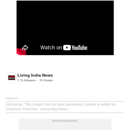
Living India News
1.1k
followers
7k
Stories
Dailyhunt
Disclaimer
: This content has not been generated, created or edited by
Dailyhunt. Publisher: Living India News
ADVERTISEMENT