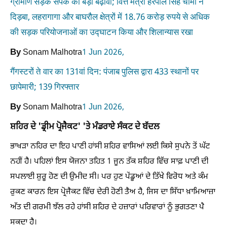
ग्रामीण सड़क संपर्क को बड़ा बढ़ावा; वित्त मंत्री हरपाल सिंह चीमा ने
दिड़बा, लहरागागा और बाघरौल क्षेत्रों में 18.76 करोड़ रुपये से अधिक
की सड़क परियोजनाओं का उद्घाटन किया और शिलान्यास रखा
By
Sonam Malhotra
1 Jun 2026,
गैंगस्टरों ते वार का 131वां दिन: पंजाब पुलिस द्वारा 433 स्थानों पर
छापेमारी; 139 गिरफ्तार
By
Sonam Malhotra
1 Jun 2026,
ਸ਼ਹਿਰ ਦੇ 'ਡ੍ਰੀਮ ਪ੍ਰੋਜੈਕਟ' 'ਤੇ ਮੰਡਰਾਏ ਸੰਕਟ ਦੇ ਬੱਦਲ
ਭਾਖੜਾ ਨਹਿਰ ਦਾ ਇਹ ਪਾਣੀ ਹਾਂਸੀ ਸ਼ਹਿਰ ਵਾਸਿਆਂ ਲਈ ਕਿਸੇ ਸੁਪਨੇ ਤੋਂ ਘੱਟ
ਨਹੀਂ ਹੈ। ਪਹਿਲਾਂ ਇਸ ਯੋਜਨਾ ਤਹਿਤ 1 ਜੂਨ ਤੱਕ ਸ਼ਹਿਰ ਵਿੱਚ ਸਾਫ਼ ਪਾਣੀ ਦੀ
ਸਪਲਾਈ ਸ਼ੁਰੂ ਹੋਣ ਦੀ ਉਮੀਦ ਸੀ। ਪਰ ਹੁਣ ਪੇਂਡੂਆਂ ਦੇ ਤਿੱਖੇ ਵਿਰੋਧ ਅਤੇ ਕੰਮ
ਰੁਕਣ ਕਾਰਨ ਇਸ ਪ੍ਰੋਜੈਕਟ ਵਿੱਚ ਦੇਰੀ ਹੋਣੀ ਤੈਅ ਹੈ, ਜਿਸ ਦਾ ਸਿੱਧਾ ਖ਼ਾਮਿਆਜ਼ਾ
ਅੱਤ ਦੀ ਗਰਮੀ ਝੱਲ ਰਹੇ ਹਾਂਸੀ ਸ਼ਹਿਰ ਦੇ ਹਜ਼ਾਰਾਂ ਪਰਿਵਾਰਾਂ ਨੂੰ ਭੁਗਤਣਾ ਪੈ
ਸਕਦਾ ਹੈ।