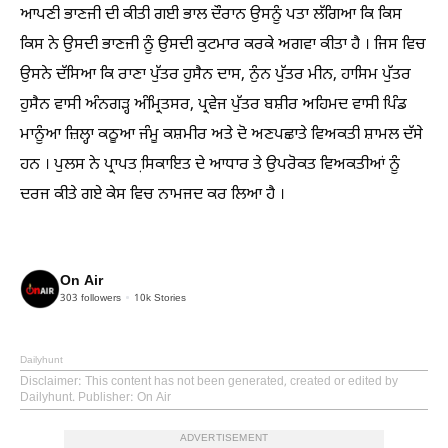
ਆਪਣੀ ਭਾਣਜੀ ਦੀ ਕੀਤੀ ਗਈ ਭਾਲ ਦੌਰਾਨ ਉਸਨੂੰ ਪਤਾ ਲੱਗਿਆ ਕਿ ਕਿਸ
ਕਿਸ ਨੇ ਉਸਦੀ ਭਾਣਜੀ ਨੂੰ ਉਸਦੀ ਕੁਟਮਾਰ ਕਰਕੇ ਅਗਵਾ ਕੀਤਾ ਹੈ । ਜਿਸ ਵਿਚ
ਉਸਨੇ ਦੱਸਿਆ ਕਿ ਰਾਣਾ ਪੁੱਤਰ ਹੁਸੈਨ ਦਾਸ, ਨੁੰਨ ਪੁੱਤਰ ਮੀਨ, ਹਾਸਿਮ ਪੁੱਤਰ
ਹੁਸੈਨ ਵਾਸੀ ਅੰਨਗੜ੍ਹ ਅੰਮ੍ਰਿਤਸਰ, ਪ੍ਰਵੇਜ ਪੁੱਤਰ ਬਸ਼ੀਰ ਅਹਿਮਦ ਵਾਸੀ ਪਿੰਡ
ਮਾਨੂੰਆ ਜ਼ਿਲ੍ਹਾ ਕਠੂਆ ਜੰਮੂ ਕਸ਼ਮੀਰ ਅਤੇ ਦੋ ਅਣਪਛਾਤੇ ਵਿਅਕਤੀ ਸ਼ਾਮਲ ਦੱਸੇ
ਹਨ । ਪੁਲਸ ਨੇ ਪ੍ਰਾਪਤ ਸਿ਼ਕਾਇਤ ਦੇ ਆਧਾਰ ਤੇ ਉਪਰੋਕਤ ਵਿਅਕਤੀਆਂ ਨੂੰ
ਦਰਜ ਕੀਤੇ ਗਏ ਕੇਸ ਵਿਚ ਨਾਮਜਦ ਕਰ ਲਿਆ ਹੈ ।
On Air
303
followers
10k
Stories
Dailyhunt
Disclaimer
: This content has not been generated, created or edited by
Dailyhunt. Publisher: On Air
ADVERTISEMENT