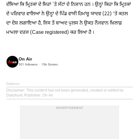
ਦੱਸਿਆ ਕਿ ਮ੍ਰਿਤਕਾਂ ਦੇ ਸਿਰਾਂ `ਤੇ ਸੱਟਾਂ ਦੇ ਨਿਸ਼ਾਨ ਹਨ । ਉਨ੍ਹਾਂ ਕਿਹਾ ਕਿ ਮ੍ਰਿਤਕਾਂ
ਦੇ ਪਰਿਵਾਰ ਵਾਲਿਆਂ ਨੇ ਉਨ੍ਹਾਂ ਦੇ ਪਿੰਡ ਵਾਸੀ ਹਿਮਾਂਸ਼ੂ ਯਾਦਵ (22) ‘ਤੇ ਕਤਲ
ਦਾ ਦੋਸ਼ ਲਗਾਇਆ ਹੈ, ਜਿਸ ਤੋਂ ਬਾਅਦ ਪੁਲਸ ਨੇ ਉਕਤ ਨੌਜਵਾਨ ਖ਼ਿਲਾਫ਼
ਮਾਮਲਾ ਦਰਜ (Case registered) ਕਰ ਲਿਆ ਹੈ ।
On Air
301
followers
10k
Stories
Dailyhunt
Disclaimer
: This content has not been generated, created or edited by
Dailyhunt. Publisher: On Air
ADVERTISEMENT