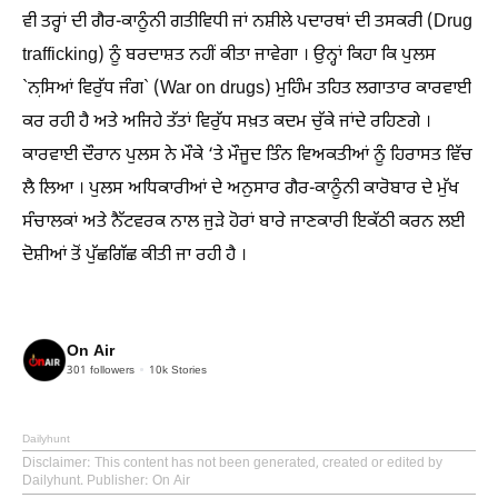
ਵੀ ਤਰ੍ਹਾਂ ਦੀ ਗੈਰ-ਕਾਨੂੰਨੀ ਗਤੀਵਿਧੀ ਜਾਂ ਨਸ਼ੀਲੇ ਪਦਾਰਥਾਂ ਦੀ ਤਸਕਰੀ (Drug
trafficking) ਨੂੰ ਬਰਦਾਸ਼ਤ ਨਹੀਂ ਕੀਤਾ ਜਾਵੇਗਾ । ਉਨ੍ਹਾਂ ਕਿਹਾ ਕਿ ਪੁਲਸ
`ਨਸਿ਼ਆਂ ਵਿਰੁੱਧ ਜੰਗ` (War on drugs) ਮੁਹਿੰਮ ਤਹਿਤ ਲਗਾਤਾਰ ਕਾਰਵਾਈ
ਕਰ ਰਹੀ ਹੈ ਅਤੇ ਅਜਿਹੇ ਤੱਤਾਂ ਵਿਰੁੱਧ ਸਖ਼ਤ ਕਦਮ ਚੁੱਕੇ ਜਾਂਦੇ ਰਹਿਣਗੇ ।
ਕਾਰਵਾਈ ਦੌਰਾਨ ਪੁਲਸ ਨੇ ਮੌਕੇ ‘ਤੇ ਮੌਜੂਦ ਤਿੰਨ ਵਿਅਕਤੀਆਂ ਨੂੰ ਹਿਰਾਸਤ ਵਿੱਚ
ਲੈ ਲਿਆ । ਪੁਲਸ ਅਧਿਕਾਰੀਆਂ ਦੇ ਅਨੁਸਾਰ ਗੈਰ-ਕਾਨੂੰਨੀ ਕਾਰੋਬਾਰ ਦੇ ਮੁੱਖ
ਸੰਚਾਲਕਾਂ ਅਤੇ ਨੈੱਟਵਰਕ ਨਾਲ ਜੁੜੇ ਹੋਰਾਂ ਬਾਰੇ ਜਾਣਕਾਰੀ ਇਕੱਠੀ ਕਰਨ ਲਈ
ਦੋਸ਼ੀਆਂ ਤੋਂ ਪੁੱਛਗਿੱਛ ਕੀਤੀ ਜਾ ਰਹੀ ਹੈ ।
On Air
301
followers
10k
Stories
Dailyhunt
Disclaimer
: This content has not been generated, created or edited by
Dailyhunt. Publisher: On Air