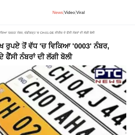
|
|
News
Video
Viral
ਕਿਆ '0003' ਨੰਬਰ, ਚੰਡੀਗੜ੍ਹ 'ਚ CH-01-DE ਸੀਰੀਜ਼ ਦੇ ਫੈਂਸੀ ਨੰਬਰਾਂ ਦੀ ਲੱਗੀ ਬੋਲੀ
ਰੁਪਏ ਤੋਂ ਵੱਧ 'ਚ ਵਿਕਿਆ '0003' ਨੰਬਰ,
ੈਂਸੀ ਨੰਬਰਾਂ ਦੀ ਲੱਗੀ ਬੋਲੀ