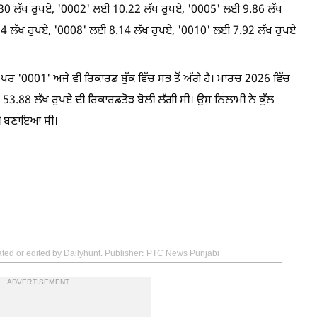
12.30 ਲੱਖ ਰੁਪਏ, '0002' ਲਈ 10.22 ਲੱਖ ਰੁਪਏ, '0005' ਲਈ 9.86 ਲੱਖ
4 ਲੱਖ ਰੁਪਏ, '0008' ਲਈ 8.14 ਲੱਖ ਰੁਪਏ, '0010' ਲਈ 7.92 ਲੱਖ ਰੁਪਏ
ਪਰ '0001' ਅਜੇ ਵੀ ਰਿਕਾਰਡ ਬੁੱਕ ਵਿੱਚ ਸਭ ਤੋਂ ਅੱਗੇ ਹੈ। ਮਾਰਚ 2026 ਵਿੱਚ
3.88 ਲੱਖ ਰੁਪਏ ਦੀ ਰਿਕਾਰਡਤੋੜ ਬੋਲੀ ਲੱਗੀ ਸੀ। ਉਸ ਨਿਲਾਮੀ ਨੇ ਕੁੱਲ
ਵੀ ਬਣਾਇਆ ਸੀ।
ated or edited by Dailyhunt. Publisher: PTC News Punjabi
ADVERTISEMENT