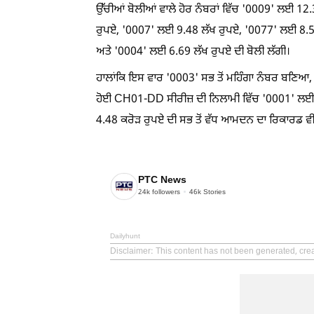
ਉੱਚੀਆਂ ਬੋਲੀਆਂ ਵਾਲੇ ਹੋਰ ਨੰਬਰਾਂ ਵਿੱਚ '0009' ਲਈ 
ਰੁਪਏ, '0007' ਲਈ 9.48 ਲੱਖ ਰੁਪਏ, '0077' ਲਈ 8.5
ਅਤੇ '0004' ਲਈ 6.69 ਲੱਖ ਰੁਪਏ ਦੀ ਬੋਲੀ ਲੱਗੀ।
ਹਾਲਾਂਕਿ ਇਸ ਵਾਰ '0003' ਸਭ ਤੋਂ ਮਹਿੰਗਾ ਨੰਬਰ ਬਣਿਆ, 
ਹੋਈ CH01-DD ਸੀਰੀਜ਼ ਦੀ ਨਿਲਾਮੀ ਵਿੱਚ '0001' ਲਈ 5
4.48 ਕਰੋੜ ਰੁਪਏ ਦੀ ਸਭ ਤੋਂ ਵੱਧ ਆਮਦਨ ਦਾ ਰਿਕਾਰਡ 
PTC News
24k
followers
46k
Stories
Dailyhunt
Disclaimer
: This content has not been generated, cre