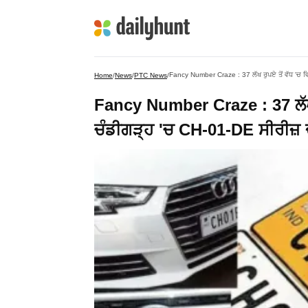
Fancy Number Craze : 37 ਲੱਖ ਰੁਪਏ ਤੋਂ ਵੱਧ 'ਚ ਵਿ
Home
/
News
/
PTC News
/
Fancy Number Craze : 37 ਲੱਖ 
ਚੰਡੀਗੜ੍ਹ 'ਚ CH-01-DE ਸੀਰੀਜ਼ ਦੇ ਫ