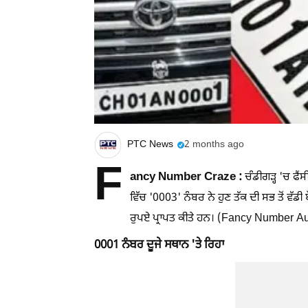
PTC News
2 months ago
F
ancy Number Craze :
ਚੰਡੀਗੜ੍ਹ 'ਚ ਫੈਂ
ਵਿੱਚ '0003' ਨੰਬਰ ਨੇ ਹੁਣ ਤੱਕ ਦੀ ਸਭ ਤੋਂ ਵੱ
ਰੁਪਏ ਪ੍ਰਾਪਤ ਕੀਤੇ ਹਨ। (Fancy Number A
0001 ਨੰਬਰ ਦੂਜੇ ਸਥਾਨ 'ਤੇ ਰਿਹਾ