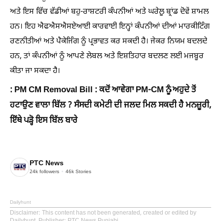
ਅਤੇ ਇਸ ਵਿੱਚ ਵੱਡੀਆਂ ਬਹੁ-ਰਾਸ਼ਟਰੀ ਕੰਪਨੀਆਂ ਅਤੇ ਘਰੇਲੂ ਬ੍ਰਾਂਡ ਦੋਵੇਂ ਸ਼ਾਮਲ
ਹਨ। ਇਹ ਐਫਐਸਐਸਏਆਈ ਕਾਰਵਾਈ ਇਨ੍ਹਾਂ ਕੰਪਨੀਆਂ ਦੀਆਂ ਮਾਰਕੀਟਿੰਗ
ਰਣਨੀਤੀਆਂ ਅਤੇ ਪੈਕੇਜਿੰਗ ਨੂੰ ਪ੍ਰਭਾਵਤ ਕਰ ਸਕਦੀ ਹੈ। ਜੇਕਰ ਨਿਯਮ ਬਦਲਦੇ
ਹਨ, ਤਾਂ ਕੰਪਨੀਆਂ ਨੂੰ ਆਪਣੇ ਲੇਬਲ ਅਤੇ ਇਸ਼ਤਿਹਾਰ ਬਦਲਣ ਲਈ ਮਜਬੂਰ
ਕੀਤਾ ਜਾ ਸਕਦਾ ਹੈ।
: PM CM Removal Bill : ਕਦੋਂ ਆਵੇਗਾ PM-CM ਨੂੰ ਅਹੁਦੇ ਤੋਂ
ਹਟਾਉਣ ਵਾਲਾ ਬਿੱਲ ? ਸੰਸਦੀ ਕਮੇਟੀ ਦੀ ਜਲਦ ਮਿਲ ਸਕਦੀ ਹੈ ਮਨਜ਼ੂਰੀ,
ਇੱਥੇ ਪੜ੍ਹੋ ਇਸ ਬਿੱਲ ਬਾਰੇ
PTC News
24k
followers
46k
Stories
Dailyhunt
Disclaimer
: This content has not been generated, created or edited by