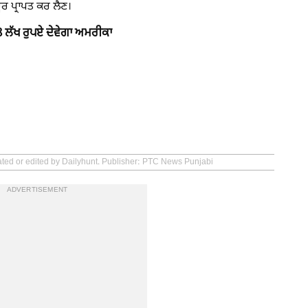
਼ਰੂਰ ਪ੍ਰਾਪਤ ਕਰ ਲੈਣ।
 ਲੱਖ ਰੁਪਏ ਦੇਵੇਗਾ ਅਮਰੀਕਾ
ated or edited by Dailyhunt. Publisher: PTC News Punjabi
ADVERTISEMENT