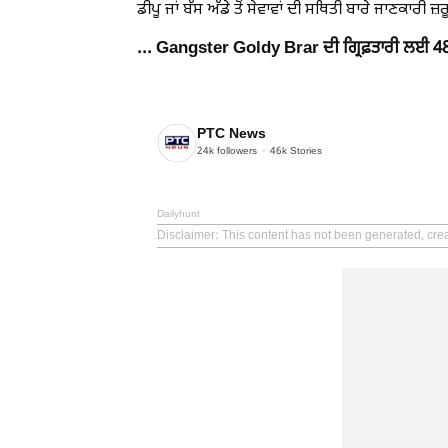
ਡੀਪੂ ਜਾਂ ਬੱਸ ਅੱਡੇ ਤੋਂ ਸੇਵਾਵਾਂ ਦੀ ਸਥਿਤੀ ਬਾਰੇ ਜਾਣਕਾਰੀ ਜ
... Gangster Goldy Brar ਦੀ ਗ੍ਰਿਫ਼ਤਾਰੀ ਲਈ 48
PTC News
24k
followers
46k
Stories
Dailyhunt
Disclaimer
: This content has not been generated, cre