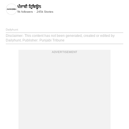
ਪੰਜਾਬੀ ਟ੍ਰਿਬਿਊਨ
9k
followers
245k
Stories
Dailyhunt
Disclaimer
: This content has not been generated, created or edited by
Dailyhunt. Publisher: Punjabi Tribune
ADVERTISEMENT