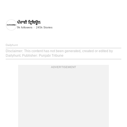
ਪੰਜਾਬੀ ਟ੍ਰਿਬਿਊਨ
9k
followers
245k
Stories
Dailyhunt
Disclaimer
: This content has not been generated, created or edited by
Dailyhunt. Publisher: Punjabi Tribune
ADVERTISEMENT