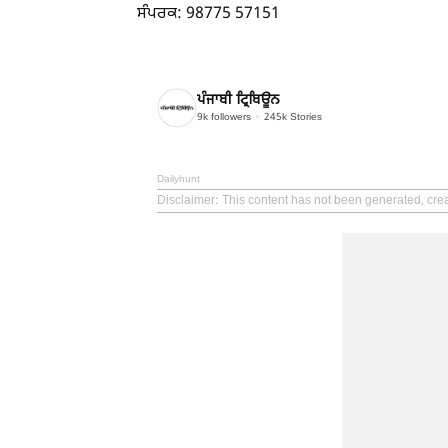
ਸੰਪਰਕ: 98775 57151
ਪੰਜਾਬੀ ਟ੍ਰਿਬਿਊਨ
9k
followers
245k
Stories
Dailyhunt
Disclaimer
: This content has not been generated, cre